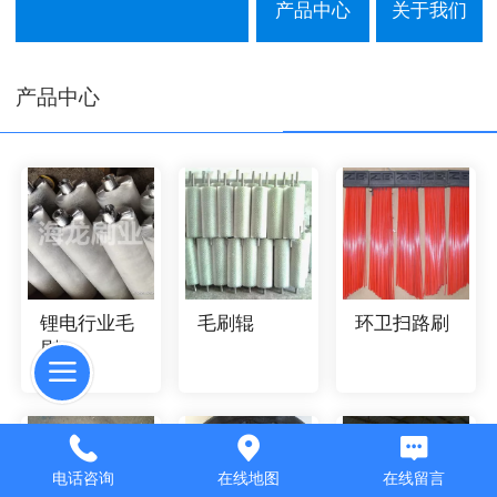
产品中心
关于我们
产品中心
锂电行业毛
毛刷辊
环卫扫路刷
刷
电话咨询
在线地图
在线留言