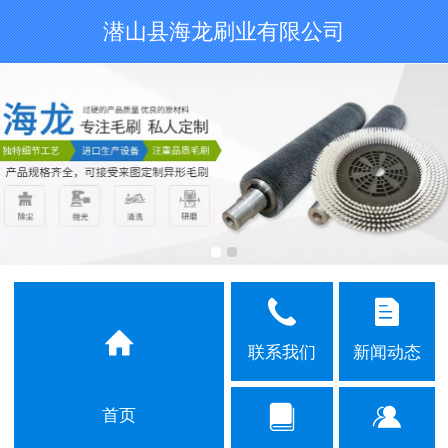
潜山县海龙刷业有限公司
联系我们
新闻动态
首页